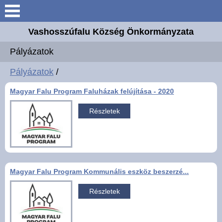
Keresés
Vashosszúfalu Község Önkormányzata
Köszöntő
Pályázatok
Bemutatkozás
Pályázatok
/
Magyar Falu Program Faluházak felújítása - 2020
Elérhetőségek
Részletek
Önkormányzat
Intézmények
Magyar Falu Program Kommunális eszköz beszerzé...
Választási információk
Részletek
E-ügyintézés