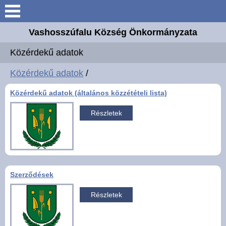
Keresés
Vashosszúfalu Község Önkormányzata
Köszöntő
Közérdekű adatok
Bemutatkozás
Közérdekű adatok
/
Közérdekű adatok (általános közzétételi lista)
Elérhetőségek
Részletek
Önkormányzat
Intézmények
Szerződések
Választási információk
Részletek
E-ügyintézés