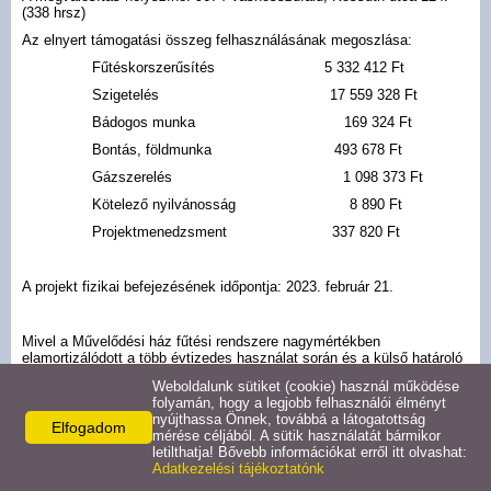
Gazdaság
(338 hrsz)
Az elnyert támogatási összeg felhasználásának megoszlása:
Letölthető dokumentumok
Fűtéskorszerűsítés 5 332 412 Ft
Szigetelés 17 559 328 Ft
Civil szervezetek
Bádogos munka 169 324 Ft
Bontás, földmunka 493 678 Ft
Gázszerelés 1 098 373 Ft
Híres szülöttek
Kötelező nyilvánosság 8 890 Ft
Projektmenedzsment 337 820 Ft
Művészek
A projekt fizikai befejezésének időpontja: 2023. február 21.
Látnivalók
Mivel a Művelődési ház fűtési rendszere nagymértékben
Múzeumok
elamortizálódott a több évtizedes használat során és a külső határoló
falszerkezeteinek hőáteresztő képessége is igen kedvezőtlen volt,
Weboldalunk sütiket (cookie) használ működése
ezért a fűtési rendszer korszerűsítése mellett elengedhetetlenül
folyamán, hogy a legjobb felhasználói élményt
szükséges volt az épület hőszigetelésének elvégzése.
Műemlékek
nyújthassa Önnek, továbbá a látogatottság
Elfogadom
A projekt megvalósításával alapvetően javult a Művelődési ház
mérése céljából. A sütik használatát bármikor
használhatósága, az energetikai fejlesztéssel hosszú távra
letilthatja! Bővebb információkat erről itt olvashat:
megteremtettük a fenntartható, költséghatékony üzemeltetés
Adatkezelési tájékoztatónk
Fürdők
feltételeit.