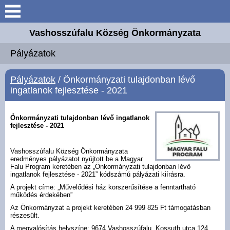
Keresés
Vashosszúfalu Község Önkormányzata
Köszöntő
Pályázatok
Bemutatkozás
Pályázatok
/ Önkormányzati tulajdonban lévő
ingatlanok fejlesztése - 2021
Elérhetőségek
Önkormányzati tulajdonban lévő ingatlanok
Önkormányzat
fejlesztése - 2021
Intézmények
Vashosszúfalu Község Önkormányzata
eredményes pályázatot nyújtott be a Magyar
Falu Program keretében az „Önkormányzati tulajdonban lévő
ingatlanok fejlesztése - 2021” kódszámú pályázati kiírásra.
Választási információk
A projekt címe: „Művelődési ház korszerűsítése a fenntartható
működés érdekében”
E-ügyintézés
Az Önkormányzat a projekt keretében 24 999 825 Ft támogatásban
részesült.
A megvalósítás helyszíne: 9674 Vashosszúfalu, Kossuth utca 124.