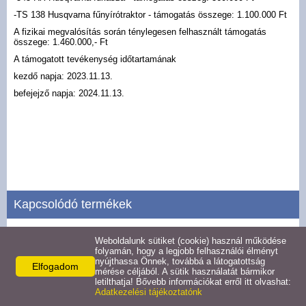
Gazdaság
-TS 138 Husqvarna fűnyírótraktor - támogatás összege: 1.100.000 Ft
A fizikai megvalósítás során ténylegesen felhasznált támogatás
Letölthető dokumentumok
összege: 1.460.000,- Ft
A támogatott tevékenység időtartamának
Civil szervezetek
kezdő napja: 2023.11.13.
befejejző napja: 2024.11.13.
Híres szülöttek
Művészek
Látnivalók
Kapcsolódó termékek
Múzeumok
Pályázat aljegyző munkakör betöltésére.
Weboldalunk sütiket (cookie) használ működése
folyamán, hogy a legjobb felhasználói élményt
Műemlékek
2026.03.12.
nyújthassa Önnek, továbbá a látogatottság
Elfogadom
mérése céljából. A sütik használatát bármikor
Részletek
letilthatja! Bővebb információkat erről itt olvashat:
Adatkezelési tájékoztatónk
Fürdők