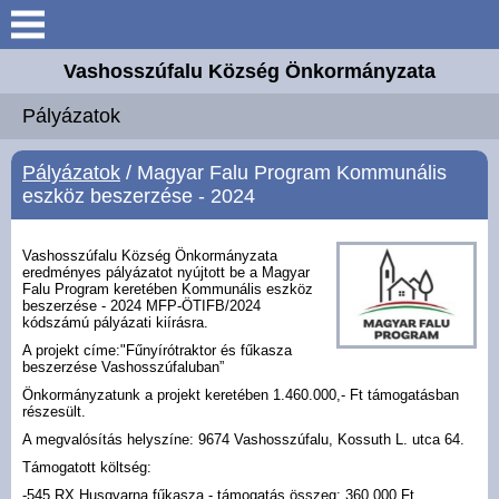
Keresés
Vashosszúfalu Község Önkormányzata
Köszöntő
Pályázatok
Bemutatkozás
Pályázatok
/ Magyar Falu Program Kommunális
eszköz beszerzése - 2024
Elérhetőségek
Vashosszúfalu Község Önkormányzata
Önkormányzat
eredményes pályázatot nyújtott be a Magyar
Falu Program keretében Kommunális eszköz
beszerzése - 2024 MFP-ÖTIFB/2024
kódszámú pályázati kiírásra.
Intézmények
A projekt címe:"Fűnyírótraktor és fűkasza
beszerzése Vashosszúfaluban”
Választási információk
Önkormányzatunk a projekt keretében 1.460.000,- Ft támogatásban
részesült.
A megvalósítás helyszíne: 9674 Vashosszúfalu, Kossuth L. utca 64.
E-ügyintézés
Támogatott költség:
-545 RX Husqvarna fűkasza - támogatás összeg: 360.000 Ft