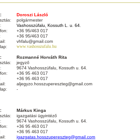
:
Doroszi László
sztás:
polgármester
:
Vashosszúfalu, Kossuth L. u. 64.
fon:
+36 95/463 017
:
+36 95/463 017
il:
vhfalu@gmail.com
lap:
www.vashosszufalu.hu
:
Rozmanné Horváth Rita
sztás:
jegyző
:
9674 Vashosszúfalu, Kossuth u. 64.
fon:
+36 95 463 017
:
+36 95 463 017
il:
aljegyzo.hosszupereszteg@gmail.com
lap:
-
:
Márkus Kinga
sztás:
igazgatási ügyintéző
:
9674 Vashosszúfalu, Kossuth u. 64.
fon:
+36 95 463 017
:
+36 95 463 017
il:
igazgatas.hosszupereszteg@gmail.com