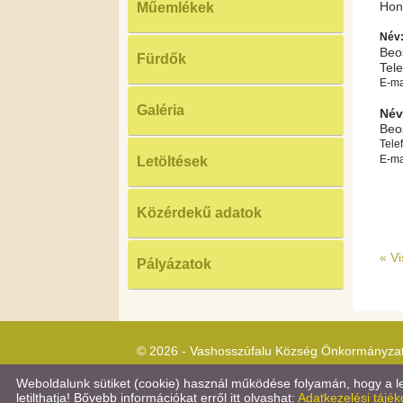
Hon
Műemlékek
Név
Beo
Fürdők
Tele
E-ma
Galéria
Név
Beo
Tele
E-ma
Letöltések
Közérdekű adatok
«
Vi
Pályázatok
© 2026 - Vashosszúfalu Község Önkormányza
Weboldalunk sütiket (cookie) használ működése folyamán, hogy a leg
letilthatja! Bővebb információkat erről itt olvashat:
Adatkezelési tájék