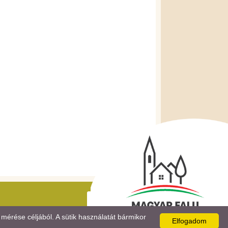
mérése céljából. A sütik használatát bármikor
Elfogadom