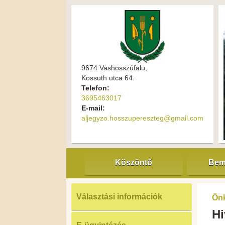
9674 Vashosszúfalu,
Kossuth utca 64.
Telefon:
3695463017
E-mail:
aljegyzo.hosszupereszteg@gmail.com
Köszöntő
Bem
Választási információk
Ön
Hi