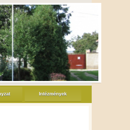
yzat
Intézmények