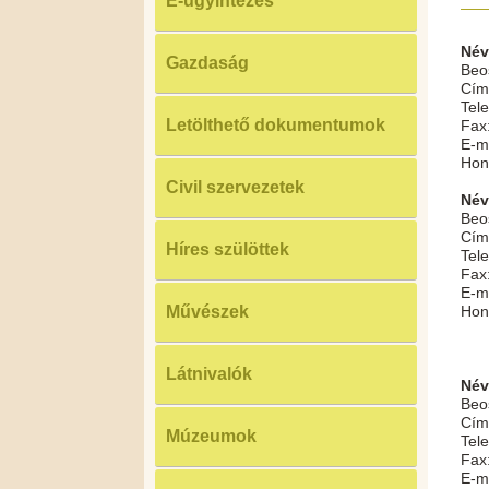
E-ügyintézés
Név
Gazdaság
Beo
Cím
Tele
Letölthető dokumentumok
Fax
E-ma
Hon
Civil szervezetek
Név
Beo
Cím
Híres szülöttek
Tele
Fax
E-ma
Művészek
Hon
Látnivalók
Név
Beo
Cím
Múzeumok
Tele
Fax
E-ma