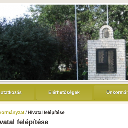
utatkozás
Elérhetőségek
Önkormán
kormányzat
/ Hivatal felépítése
vatal felépítése