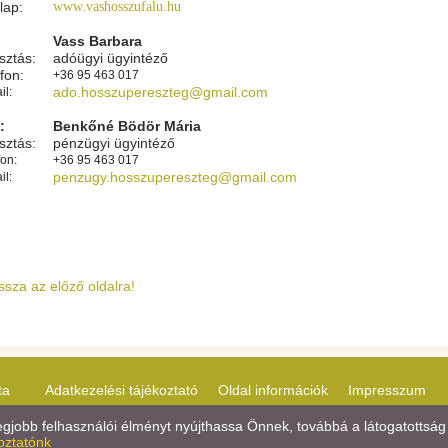
lap:
www.vashosszufalu.hu
Vass Barbara
:
sztás:
adóügyi ügyintéző
fon:
+36 95 463 017
ado.hosszupereszteg@gmail.com
il:
:
Benkőné Bödör Mária
sztás:
pénzügyi ügyintéző
fon:
+36 95 463 017
penzugy.hosszupereszteg@gmail.com
il:
ssza az előző oldalra!
ta
Adatkezelési tájékoztató
Oldal információk
Impresszum
jobb felhasználói élményt nyújthassa Önnek, továbbá a látogatottság 
oztatónk