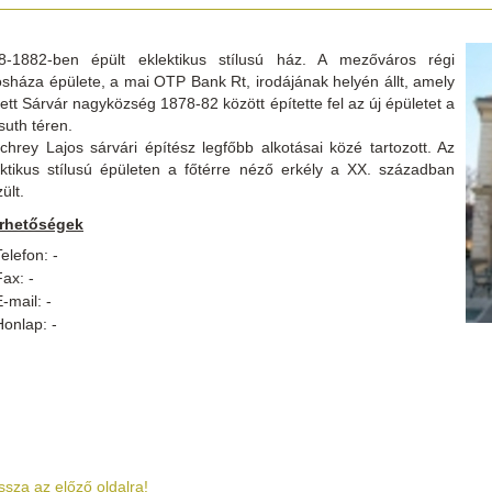
8-1882-ben épült eklektikus stílusú ház. A mezőváros régi
osháza épülete, a mai OTP Bank Rt, irodájának helyén állt, amely
ett Sárvár nagyközség 1878-82 között építette fel az új épületet a
suth téren.
chrey Lajos sárvári építész legfőbb alkotásai közé tartozott. Az
ektikus stílusú épületen a főtérre néző erkély a XX. században
ült.
érhetőségek
elefon: -
Fax: -
-mail: -
Honlap: -
ssza az előző oldalra!