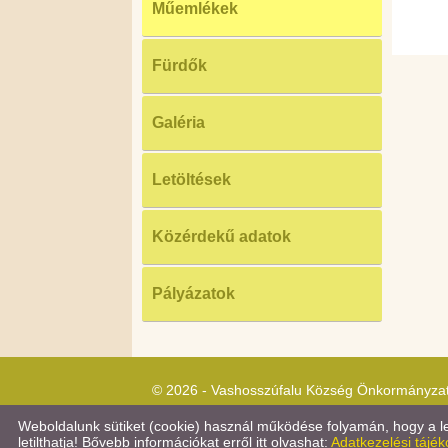
Műemlékek
Fürdők
Galéria
Letöltések
Közérdekű adatok
Pályázatok
© 2026 - Vashosszúfalu Község Önkormányza
Weboldalunk sütiket (cookie) használ működése folyamán, hogy a leg
letilthatja! Bővebb információkat erről itt olvashat:
Adatkezelési tájék