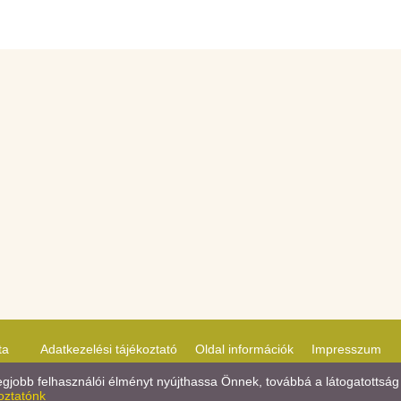
ta
Adatkezelési tájékoztató
Oldal információk
Impresszum
jobb felhasználói élményt nyújthassa Önnek, továbbá a látogatottság 
oztatónk