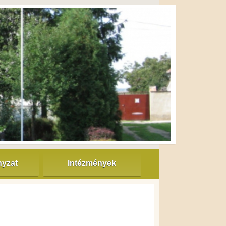
yzat
Intézmények