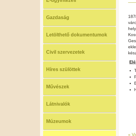
E-ügyintézés
187
Gazdaság
vár
hely
Letölthető dokumentumok
Kos
Ges
ekl
Civil szervezetek
kész
El
Híres szülöttek
T
E
Művészek
Látnivalók
Múzeumok
«
Vi