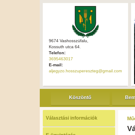
9674 Vashosszúfalu,
Kossuth utca 64.
Telefon:
3695463017
E-mail:
aljegyzo.hosszupereszteg@gmail.com
Köszöntő
Bem
Választási információk
Mű
Vá