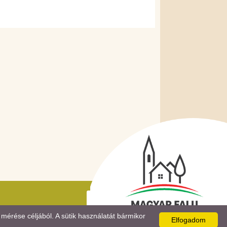
mérése céljából. A sütik használatát bármikor
Elfogadom