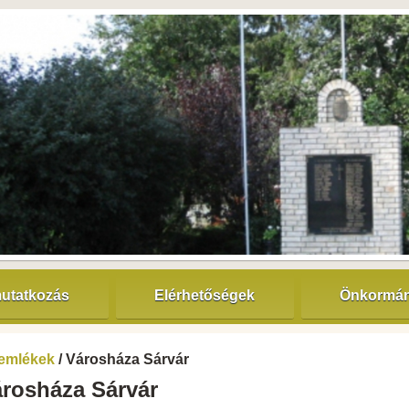
utatkozás
Elérhetőségek
Önkormán
emlékek
/ Városháza Sárvár
rosháza Sárvár