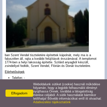
Gazdaság
Letölthető dokumentumok
Civil szervezetek
Híres szülöttek
Művészek
ban Szent Vendel tiszteletére építettek kápolnát, mely ma is a
faluszélen áll, rajta a korábbi felújítások évszámával. A templomot
1774-ben a helyi lakosság építette. Szilárd anyagból készült,
Látnivalók
zsindellyel fedték, Szent Vendel, Flórián és Donát tiszteletére.
Elérhetőségek
Múzeumok
Telefon: -
Fax: -
Weboldalunk sütiket (cookie) használ működése
E-mail: -
folyamán, hogy a legjobb felhasználói élményt
Műemlékek
nyújthassa Önnek, továbbá a látogatottság
Honlap: -
Elfogadom
mérése céljából. A sütik használatát bármikor
letilthatja! Bővebb információkat erről itt olvashat:
Kapcsolattartó
Adatkezelési tájékoztatónk
Fürdők
Nagy Gábor, plébános