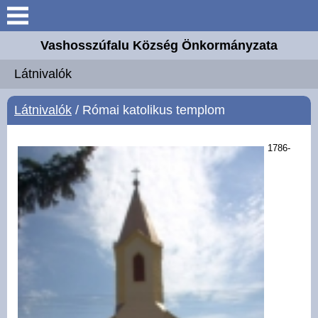
Keresés
Vashosszúfalu Község Önkormányzata
Köszöntő
Látnivalók
Bemutatkozás
Látnivalók
/ Római katolikus templom
Elérhetőségek
1786-
Önkormányzat
Intézmények
Választási információk
E-ügyintézés