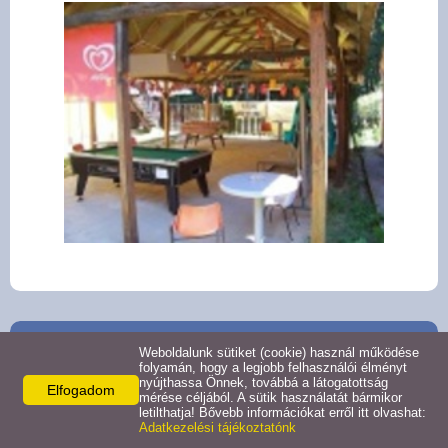
Gazdaság
Letölthető dokumentumok
Civil szervezetek
Híres szülöttek
Művészek
Látnivalók
Múzeumok
Elérhetőségek
Weboldalunk sütiket (cookie) használ működése
folyamán, hogy a legjobb felhasználói élményt
Műemlékek
Vashosszúfalu Község Önkormányzata
nyújthassa Önnek, továbbá a látogatottság
Elfogadom
mérése céljából. A sütik használatát bármikor
9674 Vashosszúfalu,
letilthatja! Bővebb információkat erről itt olvashat:
Kossuth utca 64.
Adatkezelési tájékoztatónk
Fürdők
Telefon: