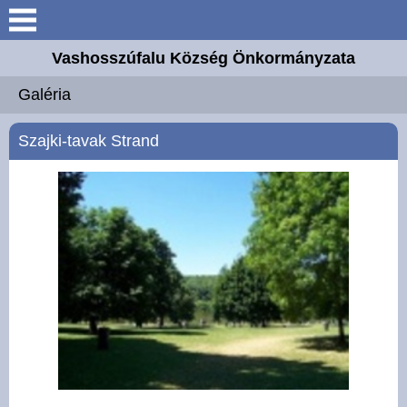
Keresés
Vashosszúfalu Község Önkormányzata
Köszöntő
Galéria
Bemutatkozás
Szajki-tavak Strand
Elérhetőségek
Önkormányzat
Intézmények
Választási információk
E-ügyintézés